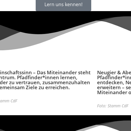
Lern uns kennen!
nschaftssinn
– Das Miteinander steht
Neugier & Abe
ntrum. Pfadfinder*innen lernen,
Pfadfinder*in
der zu vertrauen, zusammenzuhalten
entdecken, Ne
emeinsam Ziele zu erreichen.
erweitern – se
Miteinander 
Stamm CdF
Foto: Stamm CdF