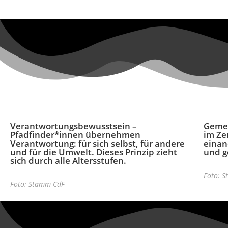
Verantwortungsbewusstsein
–
Gemei
Pfadfinder*innen übernehmen
im Ze
Verantwortung: für sich selbst, für andere
einan
und für die Umwelt. Dieses Prinzip zieht
und g
sich durch alle Altersstufen.
Foto: 
Foto: Stamm CdF