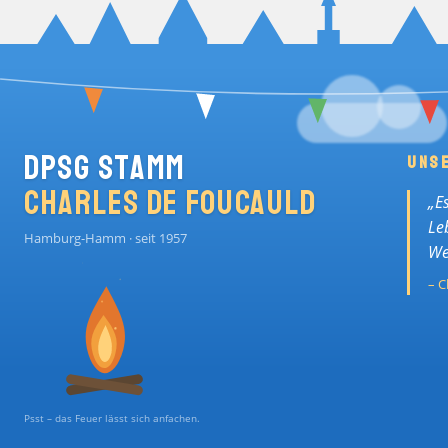
DPSG Stamm
UNS
Charles de Foucauld
„E
Le
Hamburg-Hamm · seit 1957
We
– C
Psst – das Feuer lässt sich anfachen.