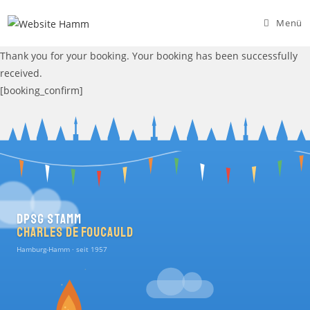
Zum
Menü
Inhalt
springen
Thank you for your booking. Your booking has been successfully
received.
[booking_confirm]
DPSG Stamm
Charles de Foucauld
Hamburg-Hamm · seit 1957